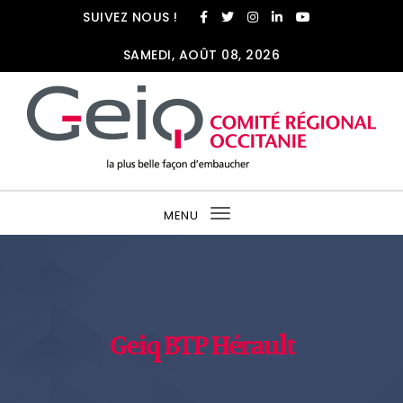
SUIVEZ NOUS !
SAMEDI, AOÛT 08, 2026
MENU
Toggle
navigation
Geiq BTP Hérault
Geiq BTP Hérault