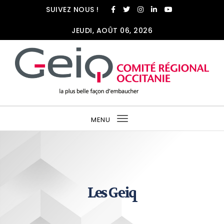
SUIVEZ NOUS !
JEUDI, AOÛT 06, 2026
MENU
Toggle
navigation
Label Geiq
Les Geiq